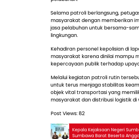
Selama patroli berlangsung, petug
masyarakat dengan memberikan i
jasa pelabuhan untuk bersama-sa
lingkungan.
Kehadiran personel kepolisian di la
masyarakat karena dinilai mampu 
kepercayaan publik terhadap upay
Melalui kegiatan patroli rutin ter
untuk terus menjaga stabilitas kea
objek vital transportasi yang memil
masyarakat dan distribusi logistik d
Post Views:
82
Kepala Kejaksaan Negeri Sumb
Sumbawa Barat Beserta Angg