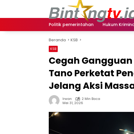
Langsung
ke
konten
Politik pemerintahan
Hukum Krimina
Beranda
KSB
KSB
Cegah Gangguan 
Tano Perketat P
Jelang Aksi Massa
Irwan
2 Min Baca
Mei 31, 2026