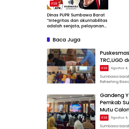
KSB
Dinas PUPR Sumbawa Barat
“Integritas dan akuntabilitas
adalah senjata, pelayanan
jujur adalah benteng, dan
keberanian menolak suap
Baca Juga
adalah bukti kita masih
berpihak pada rakyat.”
Puskesmas
TRC,UGD d
KSB
Agustus 4,
Sumbawa barat|
Refreshing Basi
Gandeng Ya
Pemkab Sum
Mutu Calon
KSB
Agustus 4,
Sumbawa barat|