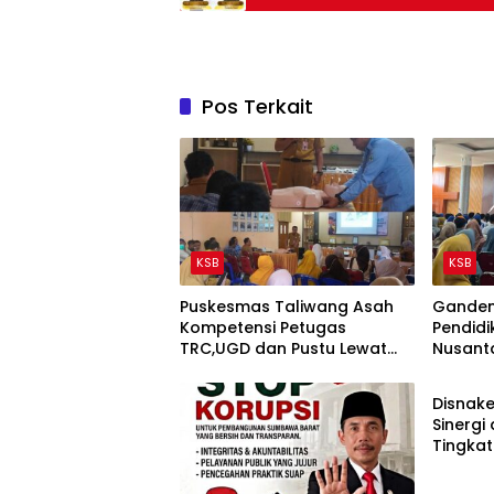
Raya Waisak 2570 BE/ 2026 M.
Pos Terkait
KSB
KSB
Puskesmas Taliwang Asah
Ganden
Kompetensi Petugas
Pendidi
TRC,UGD dan Pustu Lewat
Nusant
KSB
BTCLS
Sumbaw
Resilie
Disnake
PMI ke
Sinergi
Tingkat
Pekerja