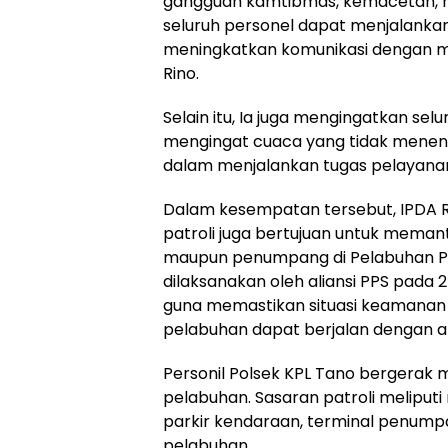
gangguan kamtibmas, kemacetan, ma
seluruh personel dapat menjalanka
meningkatkan komunikasi dengan ma
Rino.
Selain itu, Ia juga mengingatkan se
mengingat cuaca yang tidak menent
dalam menjalankan tugas pelayana
Dalam kesempatan tersebut, IPDA R
patroli juga bertujuan untuk meman
maupun penumpang di Pelabuhan Po
dilaksanakan oleh aliansi PPS pada 
guna memastikan situasi keamanan t
pelabuhan dapat berjalan dengan a
Personil Polsek KPL Tano bergerak 
pelabuhan. Sasaran patroli meliput
parkir kendaraan, terminal penump
pelabuhan.