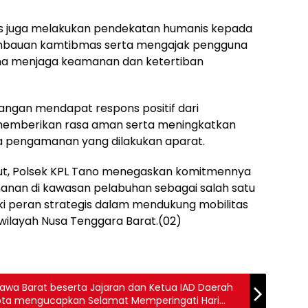
as juga melakukan pendekatan humanis kepada
mbauan kamtibmas serta mengajak pengguna
ma menjaga keamanan dan ketertiban
pangan mendapat respons positif dari
memberikan rasa aman serta meningkatkan
a pengamanan yang dilakukan aparat.
sebut, Polsek KPL Tano menegaskan komitmennya
manan di kawasan pelabuhan sebagai salah satu
iki peran strategis dalam mendukung mobilitas
i wilayah Nusa Tenggara Barat.(02)
awa Barat beserta Jajaran dan Ketua IAD Daerah
ota mengucapkan Selamat Memperingati Hari