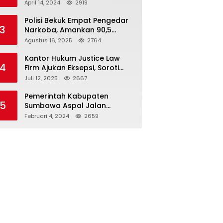
Seloto Bersama DR Zul,
April 14, 2024
2919
Ramaikan Trabas JAS #2 KSB
Polisi Bekuk Empat Pengedar
3
Narkoba, Amankan 90,5
Gram Sabu dari Dalam Mobil
Agustus 16, 2025
2764
Kantor Hukum Justice Law
4
Firm Ajukan Eksepsi, Soroti
Peran BNI dalam Kasus KUR
Juli 12, 2025
2667
Bawang Merah KCP Woha
Pemerintah Kabupaten
5
Sumbawa Aspal Jalan
Simpang Sebasang-Batu
Februari 4, 2024
2659
Tering-Lito