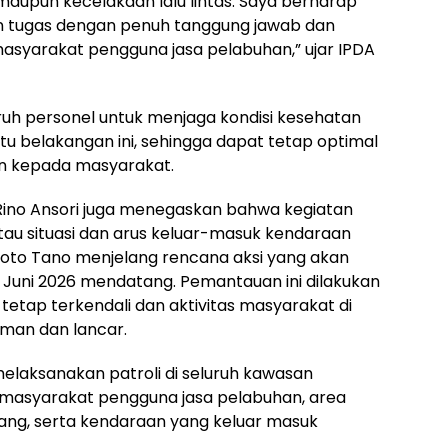
upun kecelakaan lalu lintas. Saya berharap
n tugas dengan penuh tanggung jawab dan
syarakat pengguna jasa pelabuhan,” ujar IPDA
luruh personel untuk menjaga kondisi kesehatan
u belakangan ini, sehingga dapat tetap optimal
n kepada masyarakat.
ino Ansori juga menegaskan bahwa kegiatan
tau situasi dan arus keluar-masuk kendaraan
to Tano menjelang rencana aksi yang akan
2 Juni 2026 mendatang. Pemantauan ini dilakukan
etap terkendali dan aktivitas masyarakat di
man dan lancar.
melaksanakan patroli di seluruh kawasan
i masyarakat pengguna jasa pelabuhan, area
ang, serta kendaraan yang keluar masuk