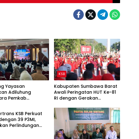
KSB
g Yayasan
Kabupaten Sumbawa Barat
kan Adiluhung
Awali Peringatan HUT Ke-81
ara Pemkab
RI dengan Gerakan
a Barat Tingkatkan
Pembagian Bendera
nsi dan Mutu Calon
rtrans KSB Perkuat
 Jepang
 dengan 39 P3MI,
kan Perlindungan
 Migran Indonesia