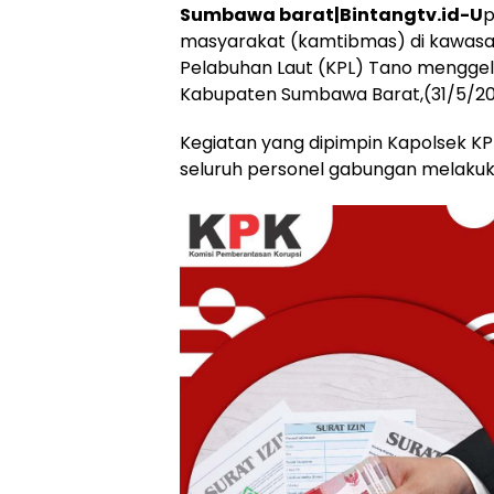
Sumbawa barat|Bintangtv.id-U
p
masyarakat (kamtibmas) di kawasa
Pelabuhan Laut (KPL) Tano menggela
Kabupaten Sumbawa Barat,(31/5/20
Kegiatan yang dipimpin Kapolsek KPL
seluruh personel gabungan melak