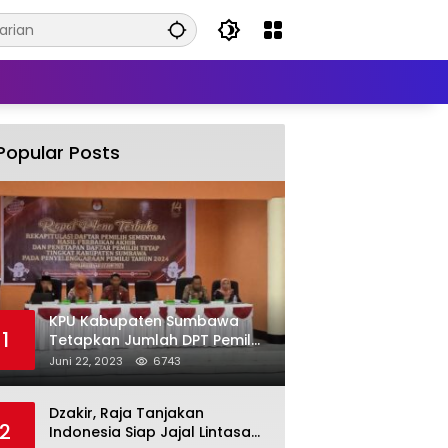
Popular Posts
KPU Kabupaten Sumbawa
1
Tetapkan Jumlah DPT Pemilu
2024 Sebanyak 367.987
Juni 22, 2023
6743
Pemilih
Dzakir, Raja Tanjakan
2
Indonesia Siap Jajal Lintasan