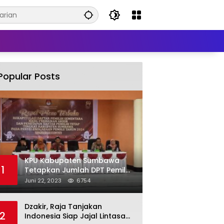
Popular Posts
KPU Kabupaten Sumbawa
1
Tetapkan Jumlah DPT Pemilu
2024 Sebanyak 367.987
Juni 22, 2023
6754
Pemilih
Dzakir, Raja Tanjakan
2
Indonesia Siap Jajal Lintasan