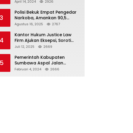
Seloto Bersama DR Zul,
April 14, 2024
2926
Ramaikan Trabas JAS #2 KSB
Polisi Bekuk Empat Pengedar
3
Narkoba, Amankan 90,5
Gram Sabu dari Dalam Mobil
Agustus 16, 2025
2767
Kantor Hukum Justice Law
4
Firm Ajukan Eksepsi, Soroti
Peran BNI dalam Kasus KUR
Juli 12, 2025
2669
Bawang Merah KCP Woha
Pemerintah Kabupaten
5
Sumbawa Aspal Jalan
Simpang Sebasang-Batu
Februari 4, 2024
2666
Tering-Lito