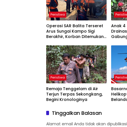
Peristiwa
Peristi
Operasi SAR Balita Terseret
Anak 4 
Arus Sungai Kampo Sigi
Drainas
Berakhir, Korban Ditemukan
Gabung
di Jembatan Sondo
Pencar
Peristiwa
Peristi
Remaja Tenggelam di Air
Basarn
Terjun Terpas Sekongkang,
Helikop
Begini Kronologinya
Belanda
Jurang 
Tinggalkan Balasan
Alamat email Anda tidak akan dipublikasi