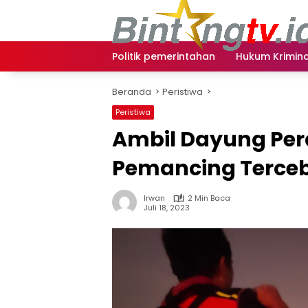
Langsung
ke
konten
Politik pemerintahan
Hukum Krimina
Beranda
Peristiwa
Peristiwa
Ambil Dayung Per
Pemancing Terce
Irwan
2 Min Baca
Juli 18, 2023