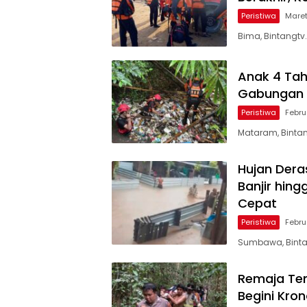
Peristiwa
Maret
Bima, Bintangt
Anak 4 Tah
Gabungan 
Peristiwa
Febru
Mataram, Bintan
Hujan Der
Banjir hin
Cepat
Peristiwa
Febru
Sumbawa, Bintan
Remaja Ten
Begini Kro