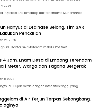
 4, 2026
v.id- Operasi SAR terhadap balita bernama Muhammad…
un Hanyut di Drainase Selong, Tim SAR
Lakukan Pencarian
ari 24, 2026
gtv.id- Kantor SAR Mataram melalui Pos SAR…
as 4 Jam, Enam Desa di Empang Terendam
gga 1 Meter, Warga dan Tagana Bergerak
ari 8, 2026
gtv.id– Hujan deras dengan intensitas tinggi yang…
ggelam di Air Terjun Terpas Sekongkang,
nologinya