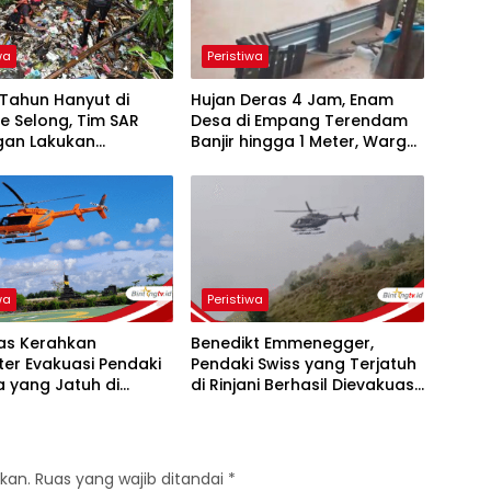
wa
Peristiwa
Tahun Hanyut di
Hujan Deras 4 Jam, Enam
e Selong, Tim SAR
Desa di Empang Terendam
an Lakukan
Banjir hingga 1 Meter, Warga
ian
dan Tagana Bergerak Cepat
wa
Peristiwa
as Kerahkan
Benedikt Emmenegger,
ter Evakuasi Pendaki
Pendaki Swiss yang Terjatuh
 yang Jatuh di
di Rinjani Berhasil Dievakuasi
Rinjani
Via Udara
kan.
Ruas yang wajib ditandai
*